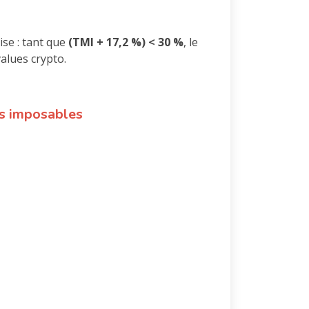
ise : tant que
(TMI + 17,2 %) < 30 %
, le
alues crypto.
us imposables