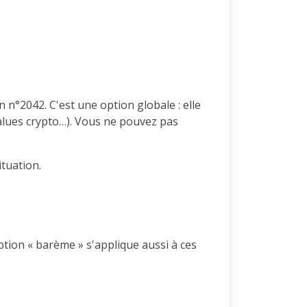
n n°2042. C'est une option globale : elle
values crypto…). Vous ne pouvez pas
ituation.
ption « barème » s'applique aussi à ces