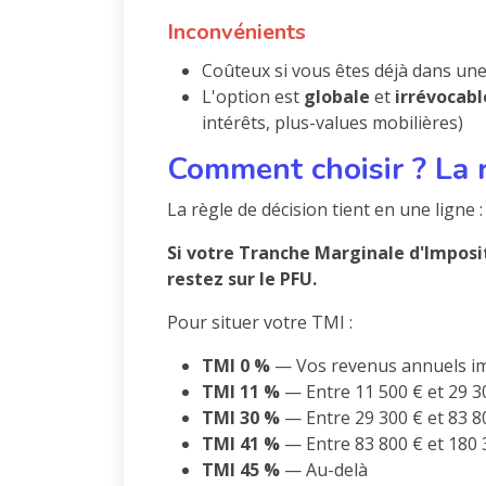
Inconvénients
Coûteux si vous êtes déjà dans une
L'option est
globale
et
irrévocabl
intérêts, plus-values mobilières)
Comment choisir ? La r
La règle de décision tient en une ligne :
Si votre Tranche Marginale d'Imposit
restez sur le PFU.
Pour situer votre TMI :
TMI 0 %
— Vos revenus annuels imp
TMI 11 %
— Entre 11 500 € et 29 3
TMI 30 %
— Entre 29 300 € et 83 8
TMI 41 %
— Entre 83 800 € et 180 
TMI 45 %
— Au-delà