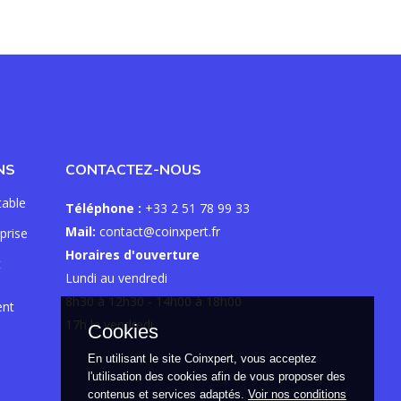
NS
CONTACTEZ-NOUS
table
Téléphone :
+33 2 51 78 99 33
Mail:
contact@coinxpert.fr
prise
Horaires d'ouverture
t
Lundi au vendredi
8h30 à 12h30 - 14h00 à 18h00
nt
17h le vendredi
Cookies
En utilisant le site Coinxpert, vous acceptez
l'utilisation des cookies afin de vous proposer des
contenus et services adaptés.
Voir nos conditions