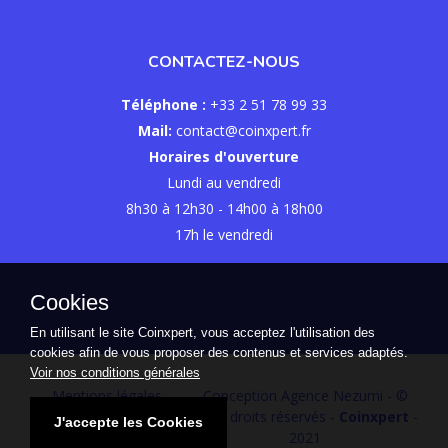
CONTACTEZ-NOUS
Téléphone :
+33 2 51 78 99 33
Mail:
contact@coinxpert.fr
Horaires d'ouverture
Lundi au vendredi
8h30 à 12h30 - 14h00 à 18h00
17h le vendredi
Cookies
En utilisant le site Coinxpert, vous acceptez l'utilisation des
cookies afin de vous proposer des contenus et services adaptés.
Voir nos conditions générales
Mentions légales
-
Conception Agence Nezumi
- ©
Politique de gestion des
Tous droits réservés -
Coinxpert
-
J'accepte les Cookies
données
2021